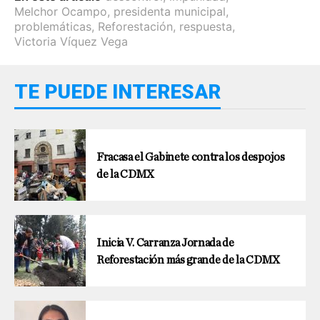
Melchor Ocampo
,
presidenta municipal
,
problemáticas
,
Reforestación
,
respuesta
,
Victoria Víquez Vega
TE PUEDE INTERESAR
Fracasa el Gabinete contra los despojos
de la CDMX
Inicia V. Carranza Jornada de
Reforestación más grande de la CDMX