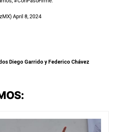
damos,
#ConPasoFirme
.
ezMX)
April 8, 2024
dos Diego Garrido y Federico Chávez
MOS: