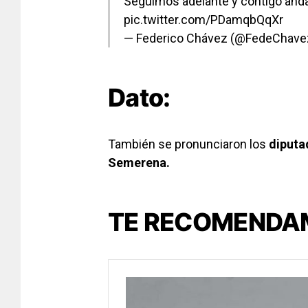
Seguimos adelante y contigo an
pic.twitter.com/PDamqbQqXr
— Federico Chávez (@FedeChav
Dato:
También se pronunciaron los
diputa
Semerena.
TE RECOMENDA