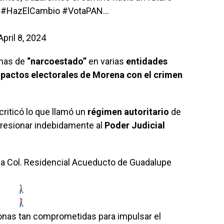
!
#HazElCambio
#VotaPAN
…
April 8, 2024
emas de
“narcoestado”
en varias
entidades
pactos electorales de Morena con el crimen
criticó lo que llamó un
régimen autoritario
de
presionar indebidamente al
Poder Judicial
 la Col. Residencial Acueducto de Guadalupe
onas tan comprometidas para impulsar el