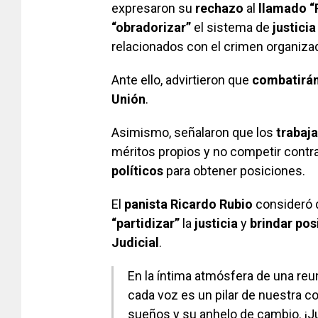
expresaron su
rechazo
al
llamado “
“obradorizar”
el sistema de
justicia
relacionados con el crimen organiza
Ante ello, advirtieron que
combatirán
Unión
.
Asimismo, señalaron que los
trabaj
méritos propios y no competir contra
políticos
para obtener posiciones.
El
panista Ricardo Rubio
consideró 
“partidizar”
la
justicia
y
brindar pos
Judicial
.
En la íntima atmósfera de una re
cada voz es un pilar de nuestra 
sueños y su anhelo de cambio. ¡J