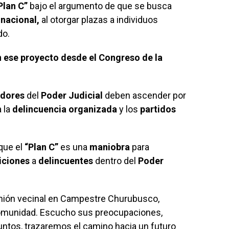
Plan C”
bajo el argumento de que se busca
 nacional,
al otorgar plazas a individuos
do.
 ese proyecto desde el Congreso de la
adores
del
Poder Judicial
deben ascender por
 la
delincuencia organizada
y los
partidos
que el
“Plan C”
es una
maniobra
para
iciones
a
delincuentes
dentro del
Poder
unión vecinal en Campestre Churubusco,
comunidad. Escucho sus preocupaciones,
untos, trazaremos el camino hacia un futuro