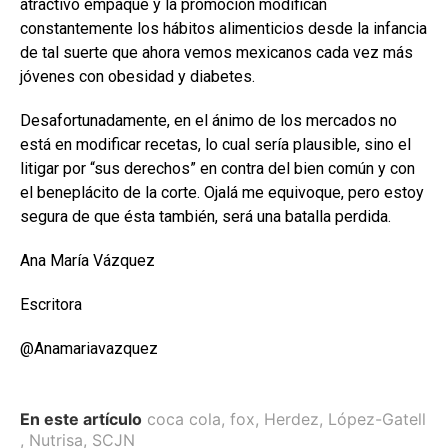
atractivo empaque y la promoción modifican
constantemente los hábitos alimenticios desde la infancia
de tal suerte que ahora vemos mexicanos cada vez más
jóvenes con obesidad y diabetes.
Desafortunadamente, en el ánimo de los mercados no
está en modificar recetas, lo cual sería plausible, sino el
litigar por “sus derechos” en contra del bien común y con
el beneplácito de la corte. Ojalá me equivoque, pero estoy
segura de que ésta también, será una batalla perdida.
Ana María Vázquez
Escritora
@Anamariavazquez
En este artículo
coca cola
,
fox
,
Herdez
,
López-Gatell
,
Nutrisa
,
SCJN