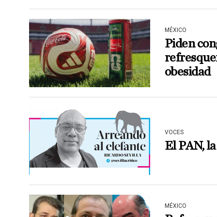
MÉXICO
Piden con
refresquer
obesidad
VOCES
El PAN, l
MÉXICO