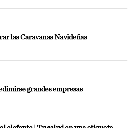
rar las Caravanas Navideñas
edimirse grandes empresas
l elefante | Tu salud en una etiqueta