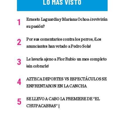
LO MÁS VISTO
Ernesto Laguardia y Mariana Ochoa ¿revivirán
su pasión?
Por sus comentarios contra los perros, ¡Los
anunciantes han vetado a Pedro Sola!
Le lavaría ajeno a Flor Rubio un mes completo
¡sin cobrarle!
AZTECA DEPORTES VS ESPECTÁCULOS SE
ENFRENTARON EN LA CANCHA
SE LLEVO A CABO LA PREMIERE DE “EL
CHUPACABRAS” |