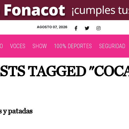
AGOSTO 07, 2026
O
VOCES
SHOW
100% DEPORTES
SEGURIDAD
STS TAGGED "COC
s y patadas