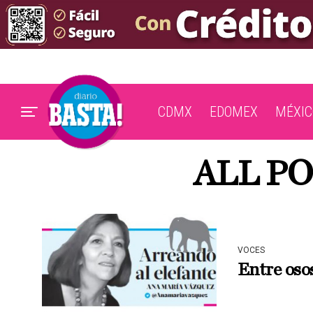
CDMX
EDOMEX
MÉXIC
ALL PO
VOCES
Entre oso