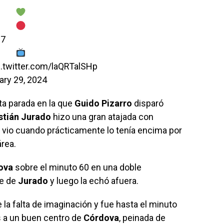
n7
c.twitter.com/laQRTalSHp
ary 29, 2024
ta parada en la que
Guido
Pizarro
disparó
stián
Jurado
hizo una gran atajada con
lo vio cuando prácticamente lo tenía encima por
área.
ova
sobre el minuto 60 en una doble
te de
Jurado
y luego la echó afuera.
e la falta de imaginación y fue hasta el minuto
s a un buen centro de
Córdova
, peinada de