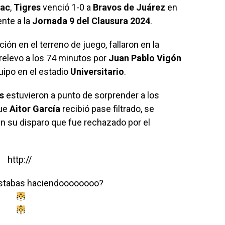
nac
,
Tigres
venció 1-0 a
Bravos de Juárez
en
ente a la
Jornada 9 del Clausura 2024
.
ión en el terreno de juego, fallaron en la
relevo a los 74 minutos por
Juan Pablo Vigón
quipo en el estadio
Universitario
.
s
estuvieron a punto de sorprender a los
que
Aitor
García
recibió pase filtrado, se
ó en su disparo que fue rechazado por el
http://
estabas haciendoooooooo?