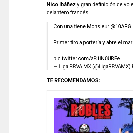
Nico
Ibáñez
y gran definición de vol
delantero francés.
Con una tiene Monsieur
@10APG
Primer tiro a portería y abre el ma
pic.twitter.com/aB1iN0URFe
— Liga BBVA MX (@LigaBBVAMX)
TE RECOMENDAMOS: