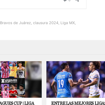
Bravos de Juárez
,
clausura 2024
,
Liga MX
,
AGUES CUP | LIGA
ENTRE LAS MEJORES LIGA