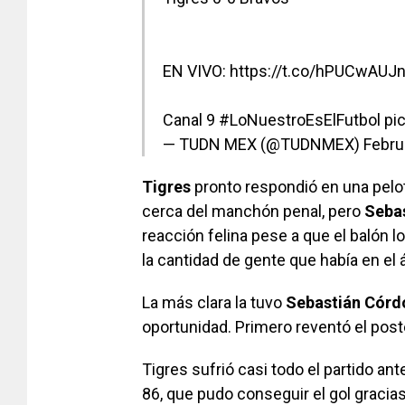
EN VIVO:
https://t.co/hPUCwAUJ
Canal 9
#LoNuestroEsElFutbol
pi
— TUDN MEX (@TUDNMEX)
Febru
Tigres
pronto respondió en una pelo
cerca del manchón penal, pero
Seba
reacción felina pese a que el balón 
la cantidad de gente que había en el 
La más clara la tuvo
Sebastián
Córd
oportunidad. Primero reventó el pos
Tigres sufrió casi todo el partido ant
86, que pudo conseguir el gol gracia