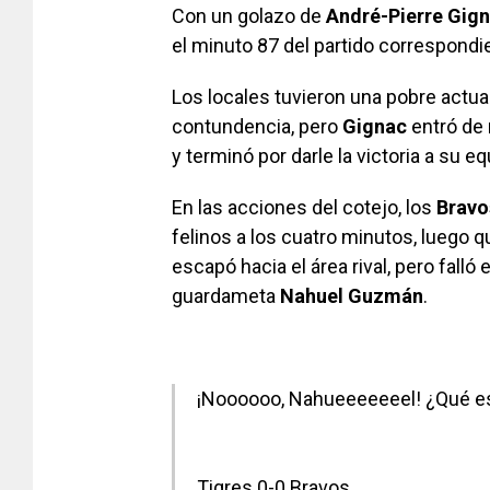
Con un golazo de
André-Pierre Gig
el minuto 87 del partido correspondi
Los locales tuvieron una pobre actuac
contundencia, pero
Gignac
entró de 
y terminó por darle la victoria a su e
En las acciones del cotejo, los
Bravo
felinos a los cuatro minutos, luego 
escapó hacia el área rival, pero fall
guardameta
Nahuel
Guzmán
.
¡Noooooo, Nahueeeeeeel! ¿Qué 
Tigres 0-0 Bravos