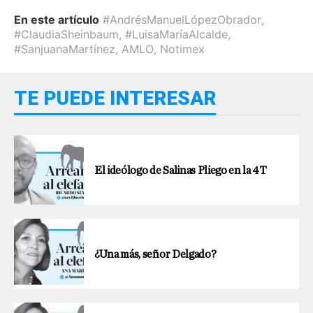
En este artículo
#AndrésManuelLópezObrador
,
#ClaudiaSheinbaum
,
#LuisaMaríaAlcalde
,
#SanjuanaMartínez
,
AMLO
,
Notimex
TE PUEDE INTERESAR
El ideólogo de Salinas Pliego en la 4T
¿Una más, señor Delgado?