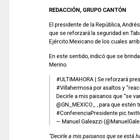
REDACCIÓN, GRUPO CANTÓN
El presidente de la República, Andr
que se reforzará la seguridad en Taba
Ejército Mexicano de los cuales arri
En este sentido, indicó que se brinda
Merino.
#ULTIMAHORA
| Se reforzará pre
#Villahermosa
por asaltos y “rea
Decirle a mis paisanos que “se va
@GN_MEXICO_
, para que estén t
#ConferenciaPresidente
pic.twi
— Manuel Galeazzi (@ManuelGal
“Decirle a mis paisanos que se está 