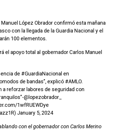
és Manuel López Obrador confirmó esta mañana
sco con la llegada de la Guardia Nacional y el
barán 100 elementos.
rá el apoyo total al gobernador Carlos Manuel
sencia de
#GuardiaNacional
en
comodos de bandas”, explicó
#AMLO
.
n a reforzar labores de seguridad con
ranquilos”-
@lopezobrador_
tter.com/1wfRUEWDye
eazz1R)
January 5, 2024
hablando con el gobernador con Carlos Merino