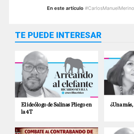
En este artículo
#CarlosManuelMerin
TE PUEDE INTERESAR
El ideólogo de Salinas Pliego en
¿Una más,
la 4T