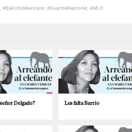
o
,
#EjércitoMexicano
,
#GuardiaNacional
,
AMLO
 señor Delgado?
Les falta Barrio