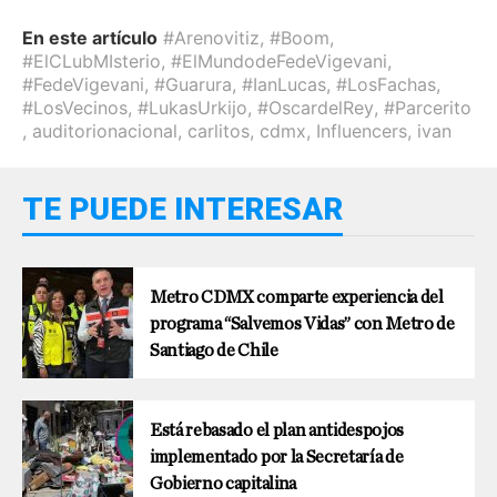
En este artículo
#Arenovitiz
,
#Boom
,
#ElCLubMIsterio
,
#ElMundodeFedeVigevani
,
#FedeVigevani
,
#Guarura
,
#IanLucas
,
#LosFachas
,
#LosVecinos
,
#LukasUrkijo
,
#OscardelRey
,
#Parcerito
,
auditorionacional
,
carlitos
,
cdmx
,
Influencers
,
ivan
TE PUEDE INTERESAR
Metro CDMX comparte experiencia del
programa “Salvemos Vidas” con Metro de
Santiago de Chile
Está rebasado el plan antidespojos
implementado por la Secretaría de
Gobierno capitalina