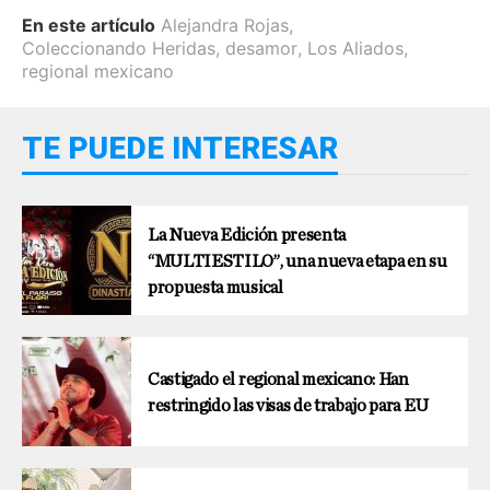
En este artículo
Alejandra Rojas
,
Coleccionando Heridas
,
desamor
,
Los Aliados
,
regional mexicano
TE PUEDE INTERESAR
La Nueva Edición presenta
“MULTIESTILO”, una nueva etapa en su
propuesta musical
Castigado el regional mexicano: Han
restringido las visas de trabajo para EU