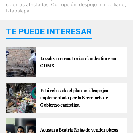
colonias afectadas
,
Corrupción
,
despojo inmobiliario
,
Iztapalapa
TE PUEDE INTERESAR
Localizan crematorios clandestinos en
CDMX
Está rebasado el plan antidespojos
implementado por la Secretaría de
Gobierno capitalina
Acusan a Beatriz Rojas de vender plazas