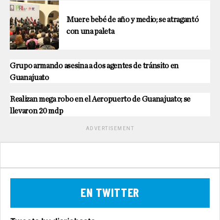
Muere bebé de año y medio; se atragantó
con una paleta
Grupo armando asesina a dos agentes de tránsito en
Guanajuato
Realizan mega robo en el Aeropuerto de Guanajuato; se
llevaron 20 mdp
ADVERTISEMENT
EN TWITTER