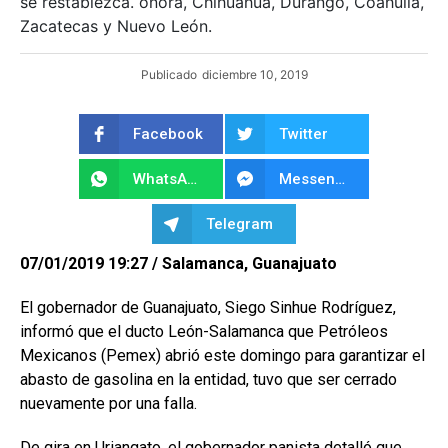
se restablezca. onora, Chihuahua, Durango, Coahuila,
Zacatecas y Nuevo León.
Publicado
diciembre 10, 2019
Facebook
Twitter
WhatsApp
Messenger
Telegram
07/01/2019 19:27 / Salamanca, Guanajuato
El gobernador de Guanajuato, Siego Sinhue Rodríguez,
informó que el ducto León-Salamanca que Petróleos
Mexicanos (Pemex) abrió este domingo para garantizar el
abasto de gasolina en la entidad, tuvo que ser cerrado
nuevamente por una falla.
De gira en Uriangato, el gobernador panista detalló que