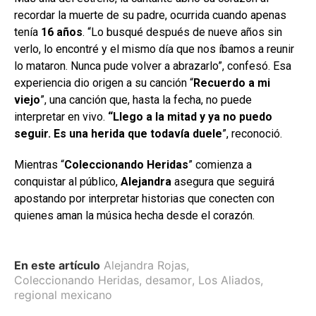
recordar la muerte de su padre, ocurrida cuando apenas
tenía
16 años
. “Lo busqué después de nueve años sin
verlo, lo encontré y el mismo día que nos íbamos a reunir
lo mataron. Nunca pude volver a abrazarlo”, confesó. Esa
experiencia dio origen a su canción “
Recuerdo a mi
viejo
”, una canción que, hasta la fecha, no puede
interpretar en vivo.
“Llego a la mitad y ya no puedo
seguir. Es una herida que todavía duele
”, reconoció.
Mientras “
Coleccionando Heridas
” comienza a
conquistar al público,
Alejandra
asegura que seguirá
apostando por interpretar historias que conecten con
quienes aman la música hecha desde el corazón.
En este artículo
Alejandra Rojas
,
Coleccionando Heridas
,
desamor
,
Los Aliados
,
regional mexicano