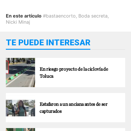
En este artículo
#bastaencorto
,
Boda secreta
,
Nicki Minaj
TE PUEDE INTERESAR
En riesgo proyecto de la ciclovía de
Toluca
Estafaron a un anciana antes de ser
capturados