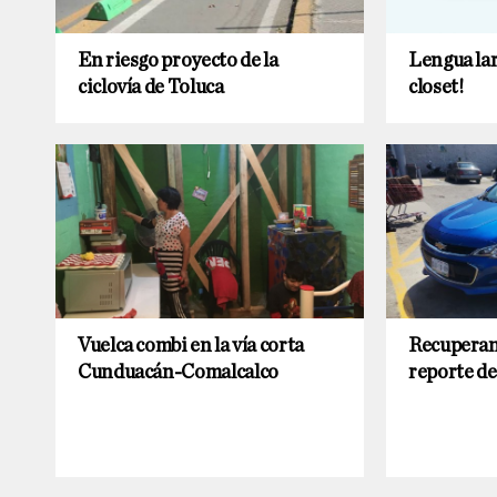
En riesgo proyecto de la
Lengua lar
ciclovía de Toluca
closet!
Vuelca combi en la vía corta
Recuperan
Cunduacán-Comalcalco
reporte de