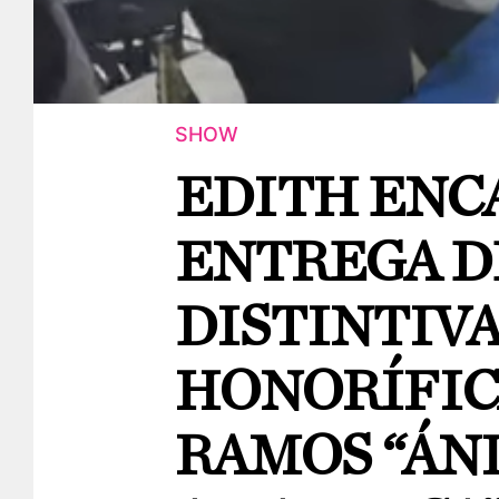
SHOW
EDITH ENC
ENTREGA D
DISTINTIV
HONORÍFIC
RAMOS “ÁN