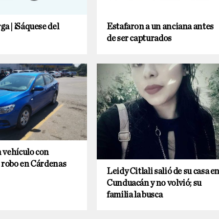
ga | ¡Sáquese del
Estafaron a un anciana antes
de ser capturados
 vehículo con
 robo en Cárdenas
Leidy Citlali salió de su casa e
Cunduacán y no volvió; su
familia la busca