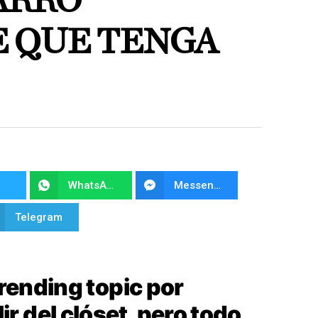
ARRO
 QUE TENGA
WhatsApp
Messenger
Telegram
trending topic por
r del clóset, pero todo