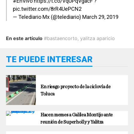
#EnVivo
https://t.co/VqUPqVgacF
?
pic.twitter.com/8rR4UePCN2
— Telediario Mx (@telediario)
March 29, 2019
En este artículo
#bastaencorto
,
yalitza aparicio
TE PUEDE INTERESAR
En riesgo proyecto de la ciclovía de
Toluca
Hacen memes a Galilea Montijo ante
reunión de Superholly y Yalitza