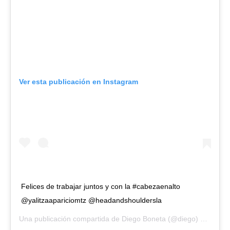
Ver esta publicación en Instagram
Felices de trabajar juntos y con la #cabezaenalto
@yalitzaapariciomtz @headandshouldersla
Una publicación compartida de
Diego Boneta
(@diego) el
25 Mar