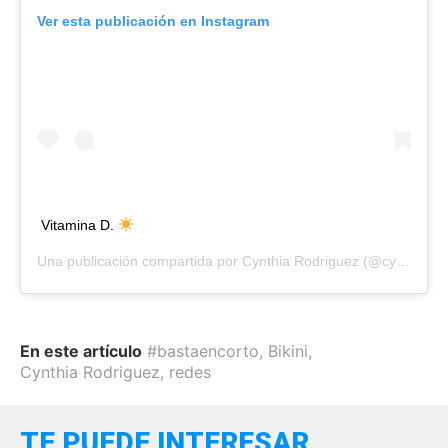
Ver esta publicación en Instagram
Vitamina D.
Una publicación compartida por
Cynthia Rodriguez
(@cynoficial) el
En este artículo
#bastaencorto
,
Bikini
,
Cynthia Rodriguez
,
redes
TE PUEDE INTERESAR