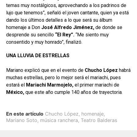
temas muy nostálgicos, aprovechando a los padrinos de
lujo que tenemos”, señaló el joven cantante, quien ya está
dando los últimos detalles a lo que será su álbum
homenaje a Don
José Alfredo Jiménez,
de donde se
desprende su sencillo
“El
Rey”.
“Me siento muy
consentido y muy honrado”, finalizó.
UNA LLUVIA DE ESTRELLAS
Mariano explicó que en el evento de
Chucho López
habrá
muchas estrellas, pero lo mejor será el mariachi, pues
estará el
Mariachi Marmojelo,
el primer mariachi de
México,
que este año cumple 140 años de trayectoria.
En este artículo
Chucho López
,
homenaje
,
Mariano Soto
,
música ranchera
,
Teatro Balderas