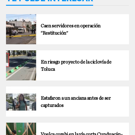
Caen servidores en operación
“Restitución”
En riesgo proyecto de la ciclovía de
Toluca
Estafaron a un anciana antes de ser
capturados
Vuelca combi en la vía corta Cunduacán-