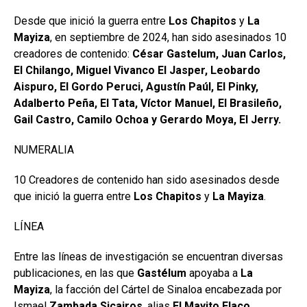
Desde que inició la guerra entre
Los Chapitos
y
La
Mayiza
, en septiembre de 2024, han sido asesinados 10
creadores de contenido:
César Gastelum, Juan Carlos,
El Chilango, Miguel Vivanco El Jasper, Leobardo
Aispuro, El Gordo Peruci, Agustín Paúl, El Pinky,
Adalberto Peña, El Tata, Víctor Manuel, El Brasileño,
Gail Castro, Camilo Ochoa y Gerardo Moya, El Jerry.
NUMERALIA
10 Creadores de contenido han sido asesinados desde
que inició la guerra entre
Los Chapitos
y
La Mayiza
.
LÍNEA
Entre las líneas de investigación se encuentran diversas
publicaciones, en las que
Gastélum
apoyaba a
La
Mayiza
, la facción del Cártel de Sinaloa encabezada por
Ismael
Zambada Sicairos
, alias
El Mayito Flaco
.