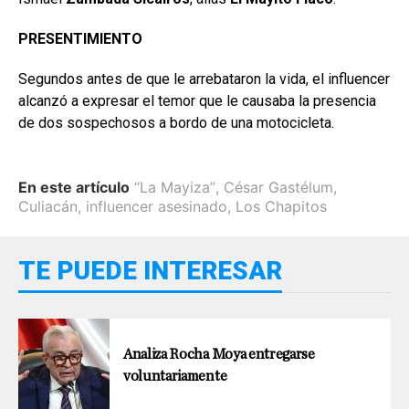
PRESENTIMIENTO
Segundos antes de que le arrebataron la vida, el influencer
alcanzó a expresar el temor que le causaba la presencia
de dos sospechosos a bordo de una motocicleta.
En este artículo
“La Mayiza”
,
César Gastélum
,
Culiacán
,
influencer asesinado
,
Los Chapitos
TE PUEDE INTERESAR
Analiza Rocha Moya entregarse
voluntariamente