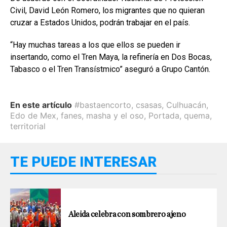
Civil, David León Romero, los migrantes que no quieran
cruzar a Estados Unidos, podrán trabajar en el país.
“Hay muchas tareas a los que ellos se pueden ir
insertando, como el Tren Maya, la refinería en Dos Bocas,
Tabasco o el Tren Transístmico” aseguró a Grupo Cantón.
En este artículo
#bastaencorto
,
csasas
,
Culhuacán
,
Edo de Mex
,
fanes
,
masha y el oso
,
Portada
,
quema
,
territorial
TE PUEDE INTERESAR
Aleida celebra con sombrero ajeno