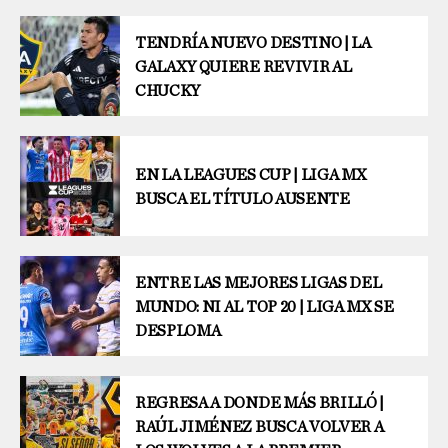
TENDRÍA NUEVO DESTINO | LA
GALAXY QUIERE REVIVIR AL
CHUCKY
EN LA LEAGUES CUP | LIGA MX
BUSCA EL TÍTULO AUSENTE
ENTRE LAS MEJORES LIGAS DEL
MUNDO: NI AL TOP 20 | LIGA MX SE
DESPLOMA
REGRESA A DONDE MÁS BRILLÓ |
RAÚL JIMÉNEZ BUSCA VOLVER A