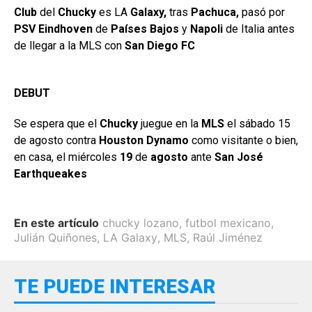
Club
del
Chucky
es LA
Galaxy,
tras
Pachuca,
pasó por
PSV Eindhoven
de
Países Bajos
y
Napoli
de Italia antes
de llegar a la MLS con
San Diego FC
DEBUT
Se espera que el
Chucky
juegue en la
MLS
el sábado 15
de agosto contra
Houston Dynamo
como visitante o bien,
en casa, el miércoles
19
de
agosto
ante
San José
Earthqueakes
En este artículo
chucky lozano
,
futbol mexicano
,
Julián Quiñones
,
LA Galaxy
,
MLS
,
Raúl Jiménez
TE PUEDE INTERESAR