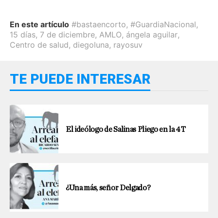
En este artículo
#bastaencorto
,
#GuardiaNacional
,
15 días
,
7 de diciembre
,
AMLO
,
ángela aguilar
,
Centro de salud
,
diegoluna
,
rayosuv
TE PUEDE INTERESAR
El ideólogo de Salinas Pliego en la 4T
¿Una más, señor Delgado?