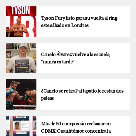
Tyson Fury listo para su vuelta al ring
este sábado en Londres
Canelo Álvarez vuelve a la escuela;
“nunca es tarde”
¿Canelo se retira? al tapatío le restan dos
peleas
Más de 50 cuerpos sin reclamar en
CDMX; Cuauhtémoc concentra la