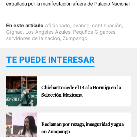
extrañada por la manifestación afuera de Palacio Nacional.
En este artículo
Aficionado
,
avance
,
continuación
,
Gignac
,
Los Ángeles Azules
,
Pequños Gigantes
,
servidores de la nación
,
Zumpango
TE PUEDE INTERESAR
Chicharito cede el 14 a la Hormiga en la
Selección Mexicana
Reclaman por rezago, inseguridad y agua
en Zumpango