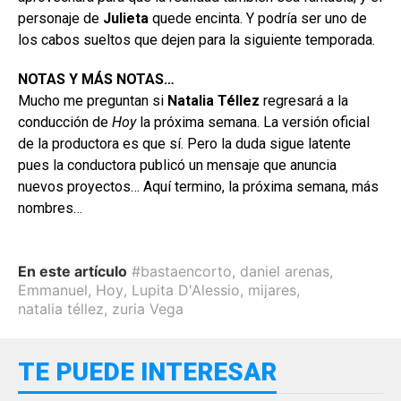
personaje de
Julieta
quede encinta. Y podría ser uno de
los cabos sueltos que dejen para la siguiente temporada.
NOTAS Y MÁS NOTAS…
Mucho me preguntan si
Natalia
Téllez
regresará a la
conducción de
Hoy
la próxima semana. La versión oficial
de la productora es que sí. Pero la duda sigue latente
pues la conductora publicó un mensaje que anuncia
nuevos proyectos… Aquí termino, la próxima semana, más
nombres…
En este artículo
#bastaencorto
,
daniel arenas
,
Emmanuel
,
Hoy
,
Lupita D'Alessio
,
mijares
,
natalia téllez
,
zuria Vega
TE PUEDE INTERESAR