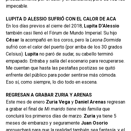
impecable.
LUPITA D ALESSIO SUFRIÓ CON EL CALOR DE ACA
En los días previos al cierre del 2018,
Lupita D’Alessio
también casi llenó el Fórum de Mundo Imperial. Su hijo
César
la acompañó en los coros, pero la
Leona Dormida
sufrió con el calor del puerto (por arriba de los 30 grados
Celsius).
Lupita
no paró de sudar, su cabello terminó
empapado. Entraba y salía del escenario para recuperarse.
Me cuentan que hasta las pestañas postizas se quitó
enfrente del público para poder sentirse más cómoda.
Eso sí, como siempre, lo dio todo en escena.
REGRESAN A GRABAR ZURIA Y ARENAS
Este mes de enero
Zuria
Vega
y
Daniel
Arenas
regresan
a grabar el final de
Mi marido tiene más familia
que
concluirá los primeros días de marzo.
Zuria
ya tiene 5
meses de embarazo y seguramente
Juan Osorio
aprovechará para que la realidad también sea fantasía, y el