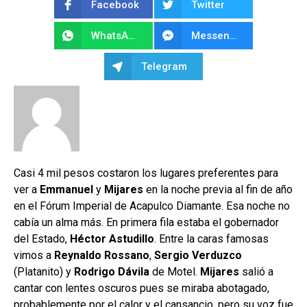
Facebook
Twitter
WhatsApp
Messenger
Telegram
Casi 4 mil pesos costaron los lugares preferentes para
ver a
Emmanuel
y
Mijares
en la noche previa al fin de año
en el Fórum Imperial de Acapulco Diamante. Esa noche no
cabía un alma más. En primera fila estaba el gobernador
del Estado,
Héctor
Astudillo
. Entre la caras famosas
vimos a
Reynaldo
Rossano
,
Sergio
Verduzco
(Platanito) y
Rodrigo Dávila
de Motel.
Mijares
salió a
cantar con lentes oscuros pues se miraba abotagado,
probablemente por el calor y el cansancio, pero su voz fue