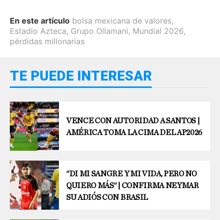
En este artículo
bolsa mexicana de valores
,
Estadio Azteca
,
Grupo Ollamani
,
Mundial 2026
,
pérdidas millonarias
TE PUEDE INTERESAR
VENCE CON AUTORIDAD A SANTOS |
AMÉRICA TOMA LA CIMA DEL AP2026
“DI MI SANGRE Y MI VIDA, PERO NO
QUIERO MÁS” | CONFIRMA NEYMAR
SU ADIÓS CON BRASIL