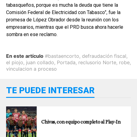
tabasqueños, porque es mucha la deuda que tiene la
Comisión Federal de Electricidad con Tabasco”, fue la
promesa de López Obrador desde la reunión con los
empresarios, mientras que el PRD busca ahora hacerle
sombra en ese reclamo.
En este artículo
#bastaencorto
,
defraudación fiscal
,
el piojo
,
juan collado
,
Portada
,
reclusorio Norte
,
robe
,
vinculacion a proceso
TE PUEDE INTERESAR
Chivas, con equipo completo al Play-In