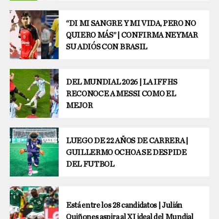
“DI MI SANGRE Y MI VIDA, PERO NO
QUIERO MÁS” | CONFIRMA NEYMAR
SU ADIÓS CON BRASIL
DEL MUNDIAL 2026 | LA IFFHS
RECONOCE A MESSI COMO EL
MEJOR
LUEGO DE 22 AÑOS DE CARRERA |
GUILLERMO OCHOA SE DESPIDE
DEL FUTBOL
Está entre los 28 candidatos | Julián
Quiñones aspira al XI ideal del Mundial