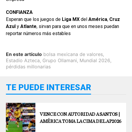
CONFIANZA
Esperan que los juegos de
Liga MX
del
América
,
Cruz
Azul
y
Atlante
, sirvan para que en unos meses puedan
reportar números más estables
En este artículo
bolsa mexicana de valores
,
Estadio Azteca
,
Grupo Ollamani
,
Mundial 2026
,
pérdidas millonarias
TE PUEDE INTERESAR
VENCE CON AUTORIDAD A SANTOS |
AMÉRICA TOMA LA CIMA DEL AP2026