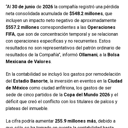
“Al
30 de junio
de
2026
la compañía registró una pérdida
neta consolidada acumulada de
$548.2 millones
, que
incluyen un impacto neto negativo de aproximadamente
$557.2 millones
correspondientes a las
Operaciones
FIFA
, que son de concentración temporal y se relacionan
con operaciones específicas y no recurrentes. Estos
resultados no son representativos del patrón ordinario de
resultados de la Compañía”, informó
Ollamani
, a la
Bolsa
Mexicana
de Valores
.
En la contabilidad se incluyó los gastos por remodelación
del
Estadio Banorte
, la inversión en eventos en la
Ciudad
de México
como ciudad anfitriona, los gastos de ser
sede de cinco partidos de la
Copa del Mundo 2026
y el
déficit que creó el conflicto con los titulares de palcos y
plateas del inmueble.
La cifra podría aumentar
255.9 millones más
, debido a
que sólo se ha tomado en cuenta la contabilidad hasta