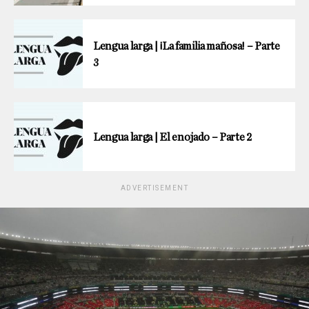
Lengua larga | ¡La familia mañosa! – Parte
3
Lengua larga | El enojado – Parte 2
ADVERTISEMENT