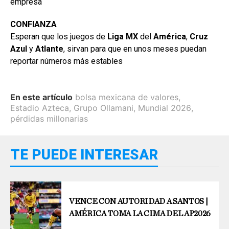
empresa
CONFIANZA
Esperan que los juegos de
Liga MX
del
América
,
Cruz
Azul
y
Atlante
, sirvan para que en unos meses puedan
reportar números más estables
En este artículo
bolsa mexicana de valores
,
Estadio Azteca
,
Grupo Ollamani
,
Mundial 2026
,
pérdidas millonarias
TE PUEDE INTERESAR
VENCE CON AUTORIDAD A SANTOS |
AMÉRICA TOMA LA CIMA DEL AP2026