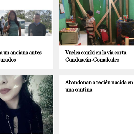
a un anciana antes
Vuelca combi en la vía corta
turados
Cunduacán-Comalcalco
Abandonan a recién nacida en
una cantina