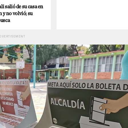
li salió de su casa en
y no volvió; su
busca
DVERTISEMENT