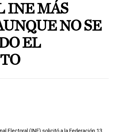
L INE MÁS
AUNQUE NO SE
DO EL
STO
al Electoral (INE) solicitó a la Federación 13