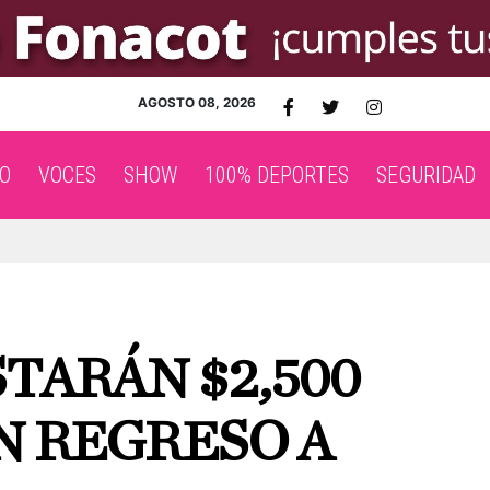
AGOSTO 08, 2026
O
VOCES
SHOW
100% DEPORTES
SEGURIDAD
TARÁN $2,500
N REGRESO A