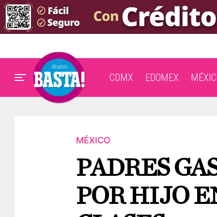
CDMX
EDOMEX
MÉXIC
MÉXICO
PADRES GAS
POR HIJO E