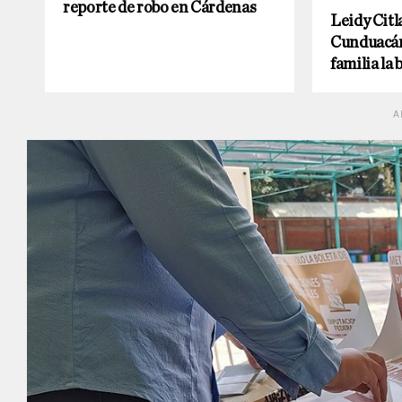
reporte de robo en Cárdenas
Leidy Citla
Cunduacán 
familia la 
A