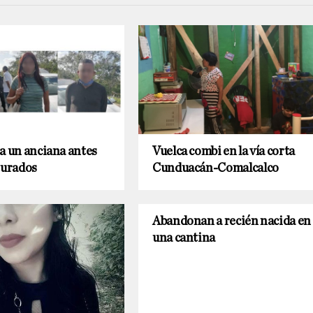
a un anciana antes
Vuelca combi en la vía corta
turados
Cunduacán-Comalcalco
Abandonan a recién nacida en
una cantina