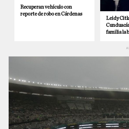
Recuperan vehículo con
reporte de robo en Cárdenas
Leidy Citla
Cunduacán 
familia la 
A