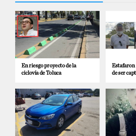
En riesgo proyecto de la
Estafaron 
ciclovía de Toluca
de ser cap