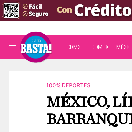
CDMX
EDOMEX
MÉXIC
100% DEPORTES
MÉXICO, LÍ
BARRANQUI