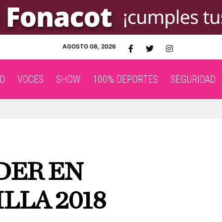
AGOSTO 08, 2026
O
VOCES
SHOW
100% DEPORTES
SEGURIDAD
DER EN
LLA 2018