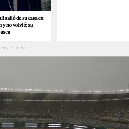
li salió de su casa en
y no volvió; su
busca
DVERTISEMENT