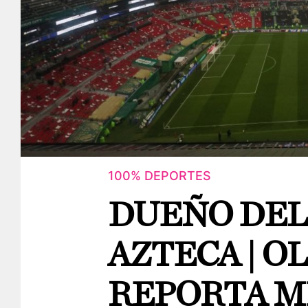
100% DEPORTES
DUEÑO DEL
AZTECA | O
REPORTA 