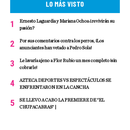
LO MÁS VISTO
Ernesto Laguardia y Mariana Ochoa ¿revivirán su
pasión?
Por sus comentarios contra los perros, ¡Los
anunciantes han vetado a Pedro Sola!
Le lavaría ajeno a Flor Rubio un mes completo ¡sin
cobrarle!
AZTECA DEPORTES VS ESPECTÁCULOS SE
ENFRENTARON EN LA CANCHA
SE LLEVO A CABO LA PREMIERE DE “EL
CHUPACABRAS” |