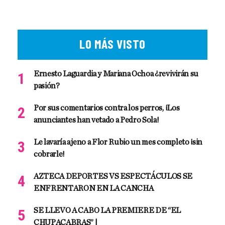
LO MÁS VISTO
Ernesto Laguardia y Mariana Ochoa ¿revivirán su
pasión?
Por sus comentarios contra los perros, ¡Los
anunciantes han vetado a Pedro Sola!
Le lavaría ajeno a Flor Rubio un mes completo ¡sin
cobrarle!
AZTECA DEPORTES VS ESPECTÁCULOS SE
ENFRENTARON EN LA CANCHA
SE LLEVO A CABO LA PREMIERE DE “EL
CHUPACABRAS” |