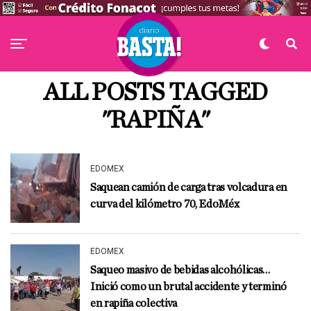
ALL POSTS TAGGED
"RAPIÑA"
EDOMEX
Saquean camión de carga tras volcadura en
curva del kilómetro 70, EdoMéx
EDOMEX
Saqueo masivo de bebidas alcohólicas…
Inició como un brutal accidente y terminó
en rapiña colectiva