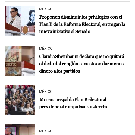
MÉXICO
Proponen disminuir los privilegios con el
Plan B de la Reforma Electoral; entregan la
nueva iniciativa al Senado
MÉXICO
Claudia Sheinbaum declara que no quitará
el dedo del renglón e insiste en dar menos
dinero a los partidos
MÉXICO
Morena respalda Plan B electoral
presidencial e impulsan austeridad
MÉXICO