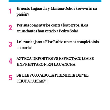
Ernesto Laguardia y Mariana Ochoa ¿revivirán su
pasión?
Por sus comentarios contra los perros, ¡Los
anunciantes han vetado a Pedro Sola!
Le lavaría ajeno a Flor Rubio un mes completo ¡sin
cobrarle!
AZTECA DEPORTES VS ESPECTÁCULOS SE
ENFRENTARON EN LA CANCHA
SE LLEVO A CABO LA PREMIERE DE “EL
CHUPACABRAS” |