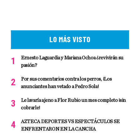
LO MÁS VISTO
Ernesto Laguardia y Mariana Ochoa ¿revivirán su
pasión?
Por sus comentarios contra los perros, ¡Los
anunciantes han vetado a Pedro Sola!
Le lavaría ajeno a Flor Rubio un mes completo ¡sin
cobrarle!
AZTECA DEPORTES VS ESPECTÁCULOS SE
ENFRENTARON EN LA CANCHA