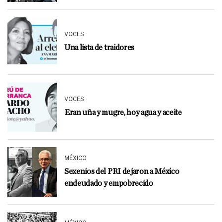
VOCES
Una lista de traidores
VOCES
Eran uña y mugre, hoy agua y aceite
MÉXICO
Sexenios del PRI dejaron a México
endeudado y empobrecido