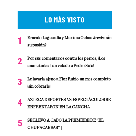
LO MÁS VISTO
Ernesto Laguardia y Mariana Ochoa ¿revivirán
su pasión?
Por sus comentarios contra los perros, ¡Los
anunciantes han vetado a Pedro Sola!
Le lavaría ajeno a Flor Rubio un mes completo
¡sin cobrarle!
AZTECA DEPORTES VS ESPECTÁCULOS SE
ENFRENTARON EN LA CANCHA
SE LLEVO A CABO LA PREMIERE DE “EL
CHUPACABRAS” |