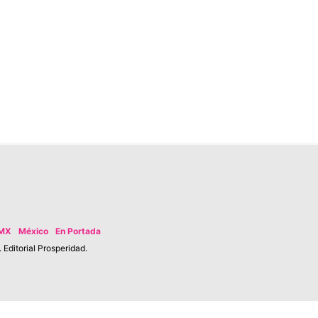
MX
México
En Portada
Editorial Prosperidad.