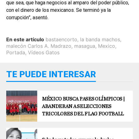
que sea, que haga negocios al amparo del poder público,
con el dinero de los mexicanos. Se terminó ya la
corrupción”, asentó.
En este artículo
bastaencorto
,
la banda machos
,
malecón Carlos A. Madrazo
,
masagua
,
Mexico
,
Portada
,
Vídeos Gatos
TE PUEDE INTERESAR
MÉXICO BUSCA PASES OLÍMPICOS |
ABANDERAN A SELECCIONES
TRICOLORES DEL FLAG FOOTBALL