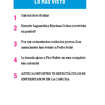
LO MÁS VISTO
Gabriel Soto ¡Patán!
Ernesto Laguardia y Mariana Ochoa ¿revivirán
su pasión?
Por sus comentarios contra los perros, ¡Los
anunciantes han vetado a Pedro Sola!
Le lavaría ajeno a Flor Rubio un mes completo
¡sin cobrarle!
AZTECA DEPORTES VS ESPECTÁCULOS SE
ENFRENTARON EN LA CANCHA