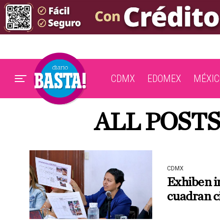
CDMX
EDOMEX
MÉXIC
ALL POSTS
CDMX
Exhiben i
cuadran c