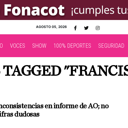
AGOSTO 05, 2026
O
VOCES
SHOW
100% DEPORTES
SEGURIDAD
 TAGGED "FRANCI
nconsistencias en informe de AO; no
ifras dudosas