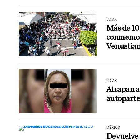
CDMX
Más de 10 
conmemora
Venustia
CDMX
Atrapan a
autoparte
MÉXICO
Devuelve 