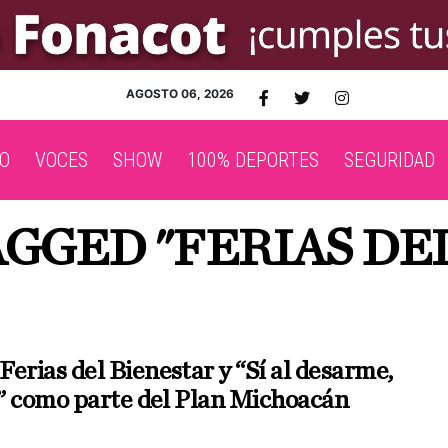
AGOSTO 06, 2026
O
VOCES
SHOW
100% DEPORTES
SEGURIDAD
AGGED "FERIAS DE
erias del Bienestar y “Sí al desarme,
az” como parte del Plan Michoacán