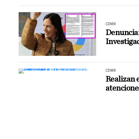
CDMX
Denuncian
Investiga
CDMX
Realizan e
atencione