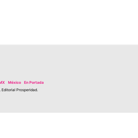
MX
México
En Portada
Editorial Prosperidad.