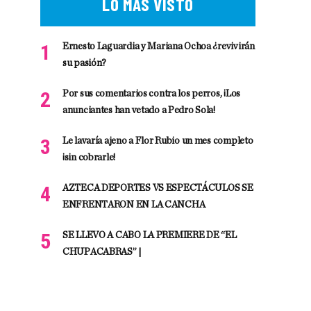
LO MÁS VISTO
Ernesto Laguardia y Mariana Ochoa ¿revivirán
su pasión?
Por sus comentarios contra los perros, ¡Los
anunciantes han vetado a Pedro Sola!
Le lavaría ajeno a Flor Rubio un mes completo
¡sin cobrarle!
AZTECA DEPORTES VS ESPECTÁCULOS SE
ENFRENTARON EN LA CANCHA
SE LLEVO A CABO LA PREMIERE DE “EL
CHUPACABRAS” |