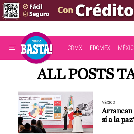
CDMX
EDOMEX
MÉXIC
ALL POSTS T
MÉXICO
Arrancan F
sí a la p