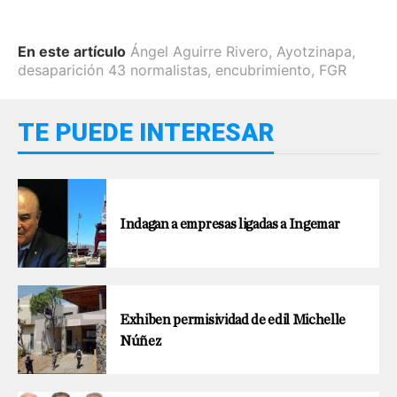
En este artículo
Ángel Aguirre Rivero
,
Ayotzinapa
,
desaparición 43 normalistas
,
encubrimiento
,
FGR
TE PUEDE INTERESAR
Indagan a empresas ligadas a Ingemar
Exhiben permisividad de edil Michelle
Núñez