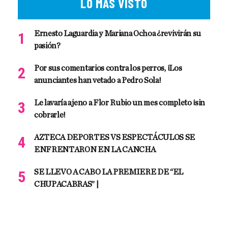
LO MÁS VISTO
Ernesto Laguardia y Mariana Ochoa ¿revivirán su
pasión?
Por sus comentarios contra los perros, ¡Los
anunciantes han vetado a Pedro Sola!
Le lavaría ajeno a Flor Rubio un mes completo ¡sin
cobrarle!
AZTECA DEPORTES VS ESPECTÁCULOS SE
ENFRENTARON EN LA CANCHA
SE LLEVO A CABO LA PREMIERE DE “EL
CHUPACABRAS” |