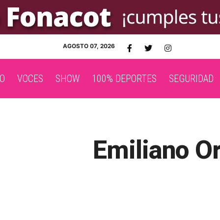
AGOSTO 07, 2026
O
VOCES
SHOW
100% DEPORTES
SEGURIDAD
Emiliano Or