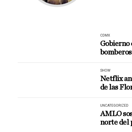
CDMX
Gobierno 
bomberos
SHOW
Netflix a
de las Flo
UNCATEGORIZED
AMLO sost
norte del 