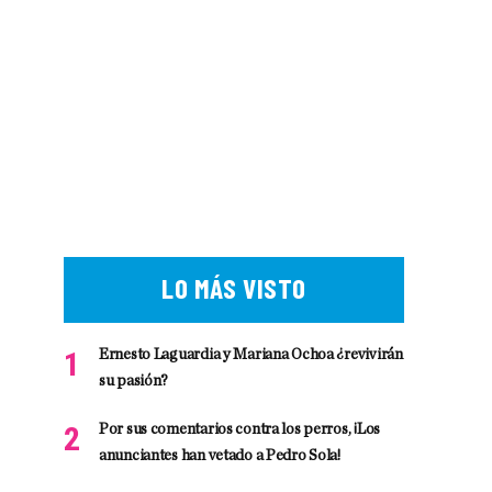
LO MÁS VISTO
Ernesto Laguardia y Mariana Ochoa ¿revivirán
su pasión?
Por sus comentarios contra los perros, ¡Los
anunciantes han vetado a Pedro Sola!