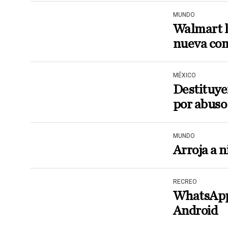
MUNDO
Walmart l
nueva com
MÉXICO
Destituye
por abuso
MUNDO
Arroja a n
RECREO
WhatsApp 
Android