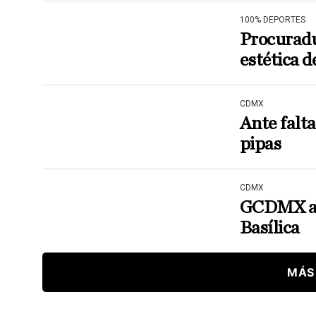
100% DEPORTES
Procuradu
estética d
CDMX
Ante falta
pipas
CDMX
GCDMX abi
Basílica
MÁS