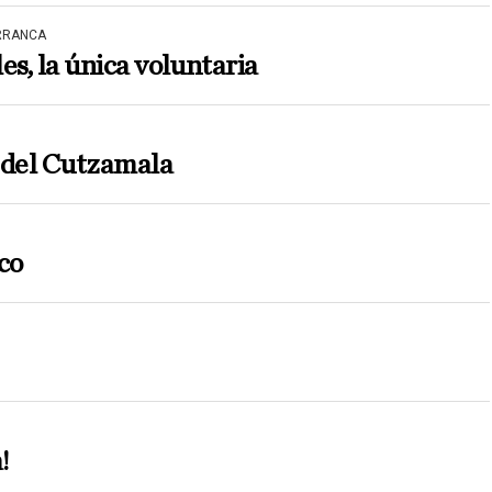
ARRANCA
es, la única voluntaria
 del Cutzamala
co
!