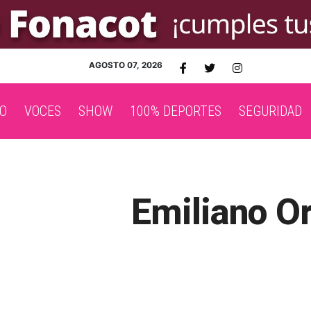
AGOSTO 07, 2026
O
VOCES
SHOW
100% DEPORTES
SEGURIDAD
Emiliano Or