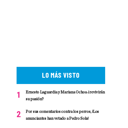
LO MÁS VISTO
Ernesto Laguardia y Mariana Ochoa ¿revivirán
su pasión?
Por sus comentarios contra los perros, ¡Los
anunciantes han vetado a Pedro Sola!