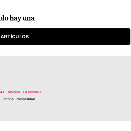
olo hay una
 ARTÍCULOS
MX
México
En Portada
Editorial Prosperidad.