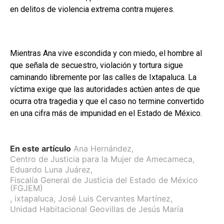
en delitos de violencia extrema contra mujeres.
Mientras Ana vive escondida y con miedo, el hombre al
que señala de secuestro, violación y tortura sigue
caminando libremente por las calles de Ixtapaluca. La
víctima exige que las autoridades actúen antes de que
ocurra otra tragedia y que el caso no termine convertido
en una cifra más de impunidad en el Estado de México.
En este artículo
Ana Hernández
,
Centro de Justicia para la Mujer de Amecameca
,
Eduardo Luna Juárez
,
Fiscalía General de Justicia del Estado de México
(FGJEM)
,
ixtapaluca
,
José Luis Cervantes Martínez
,
Unidad Habitacional Geovillas de Jesús María