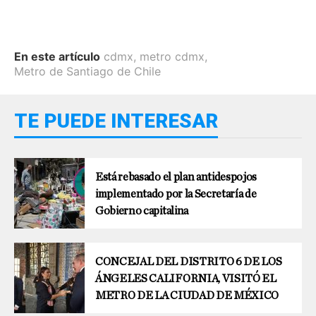
En este artículo
cdmx
,
metro cdmx
,
Metro de Santiago de Chile
TE PUEDE INTERESAR
Está rebasado el plan antidespojos
implementado por la Secretaría de
Gobierno capitalina
CONCEJAL DEL DISTRITO 6 DE LOS
ÁNGELES CALIFORNIA, VISITÓ EL
METRO DE LA CIUDAD DE MÉXICO