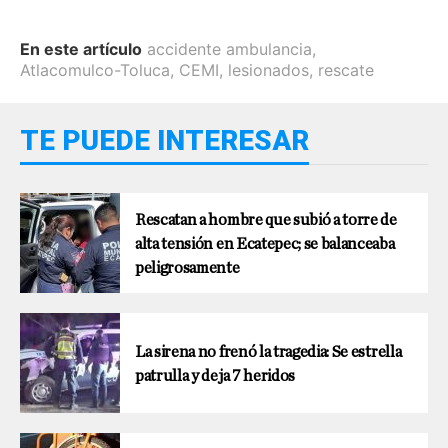
En este artículo
accidente ambulancia
,
Atlacomulco-Toluca
,
CEMI
,
lesionados
,
rescate
TE PUEDE INTERESAR
Rescatan a hombre que subió a torre de
alta tensión en Ecatepec; se balanceaba
peligrosamente
La sirena no frenó la tragedia: Se estrella
patrulla y deja 7 heridos