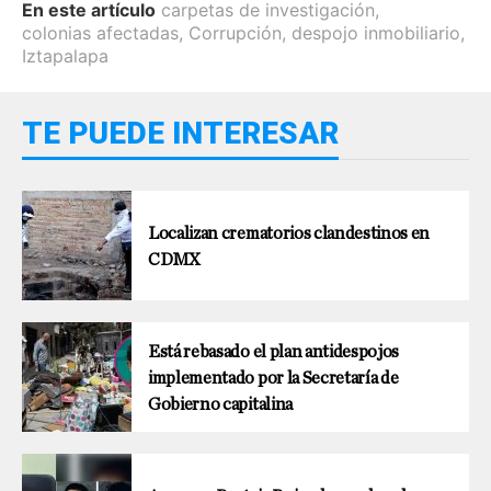
En este artículo
carpetas de investigación
,
colonias afectadas
,
Corrupción
,
despojo inmobiliario
,
Iztapalapa
TE PUEDE INTERESAR
Localizan crematorios clandestinos en
CDMX
Está rebasado el plan antidespojos
implementado por la Secretaría de
Gobierno capitalina