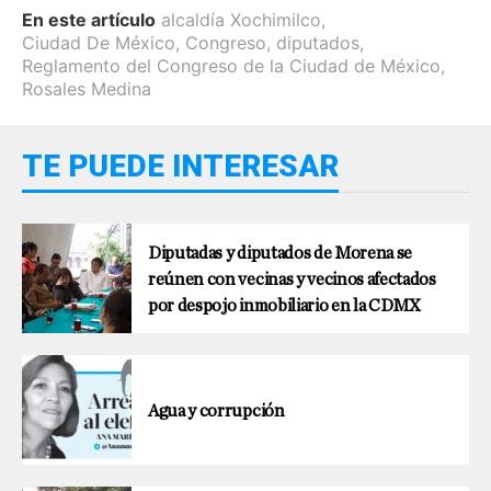
En este artículo
alcaldía Xochimilco
,
Ciudad De México
,
Congreso
,
diputados
,
Reglamento del Congreso de la Ciudad de México
,
Rosales Medina
TE PUEDE INTERESAR
Diputadas y diputados de Morena se
reúnen con vecinas y vecinos afectados
por despojo inmobiliario en la CDMX
Agua y corrupción