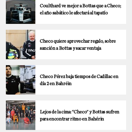
Coulthard ve mejor a Bottas que a Checo;
el año sabático le afectará al tapatío
Checo quiere aprovechar regalo, sobre
sanción a Bottas y sacar ventaja
Checo Pérez baja tiempos de Cadillac en
día 2 en Bahréin
Lejos de la cima: “Checo” y Bottas sufren
para encontrar ritmo en Bahérin