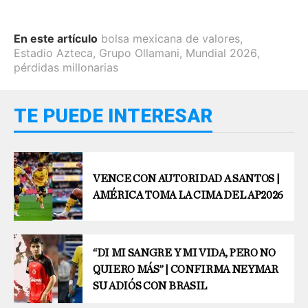
En este artículo
bolsa mexicana de valores
,
Estadio Azteca
,
Grupo Ollamani
,
Mundial 2026
,
pérdidas millonarias
TE PUEDE INTERESAR
VENCE CON AUTORIDAD A SANTOS |
AMÉRICA TOMA LA CIMA DEL AP2026
“DI MI SANGRE Y MI VIDA, PERO NO
QUIERO MÁS” | CONFIRMA NEYMAR
SU ADIÓS CON BRASIL