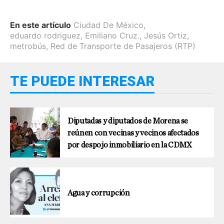
En este artículo
Ciudad De México
,
eduardo rodriguez
,
Emiliano Cruz.
,
Jesús Ortiz
,
metrobús
,
Red de Transporte de Pasajeros (RTP)
TE PUEDE INTERESAR
Diputadas y diputados de Morena se
reúnen con vecinas y vecinos afectados
por despojo inmobiliario en la CDMX
Agua y corrupción