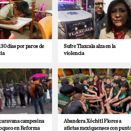
130 días por paros de
Sufre Tlaxcala alza en la
cia
violencia
 caravana campesina
Abandera Xóchitl Flores a
loqueo en Reforma
atletas mexiquenses con punt