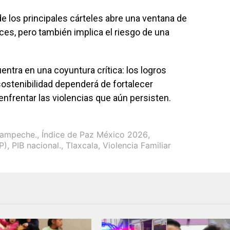
de los principales cárteles abre una ventana de
ces, pero también implica el riesgo de una
entra en una coyuntura crítica: los logros
ostenibilidad dependerá de fortalecer
 enfrentar las violencias que aún persisten.
Campeche.
,
Índice de Paz México 2026
,
P)
,
PIB nacional.
,
Tlaxcala
,
Violencia Familiar