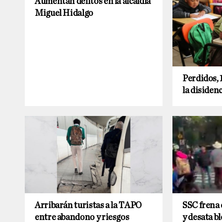
Aumentan delitos en la alcaldía
Miguel Hidalgo
Perdidos, 
la disiden
Arribarán turistas a la TAPO
SSC frena
entre abandono y riesgos
y desata b