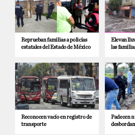
Reprueban familias a policías
Elevan llu
estatales del Estado de México
las familia
Reconocen vacío en registro de
Padecen n
transporte
desborda