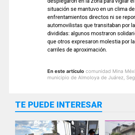
desplegaron en la zona para vigilar el
situación se mantuvo en un clima de 
enfrentamientos directos ni se repo
automovilistas que transitaban por l
divididas: algunos mostraron solidar
que otros expresaron molestia por l
carriles de aproximación.
En este artículo
comunidad Mina Méx
municipio de Almoloya de Juárez
,
Seg
TE PUEDE INTERESAR