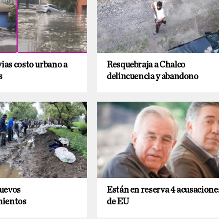
vias costo urbano a
Resquebraja a Chalco
s
delincuencia y abandono
uevos
Están en reserva 4 acusacione
mientos
de EU