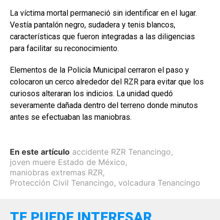
La víctima mortal permaneció sin identificar en el lugar.
Vestía pantalón negro, sudadera y tenis blancos,
características que fueron integradas a las diligencias
para facilitar su reconocimiento.
Elementos de la Policía Municipal cerraron el paso y
colocaron un cerco alrededor del RZR para evitar que los
curiosos alteraran los indicios. La unidad quedó
severamente dañada dentro del terreno donde minutos
antes se efectuaban las maniobras.
En este artículo
accidente RZR Tenancingo
,
joven muere Estado de México
,
maniobras extremas RZR
,
Protección Civil Tenancingo
,
volcadura Tenancingo
TE PUEDE INTERESAR