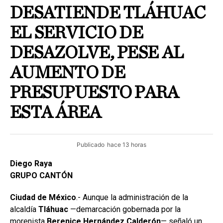
DESATIENDE TLÁHUAC
EL SERVICIO DE
DESAZOLVE, PESE AL
AUMENTO DE
PRESUPUESTO PARA
ESTA ÁREA
Publicado
hace 13 horas
Diego Raya
GRUPO CANTÓN
Ciudad de México
.- Aunque la administración de la
alcaldía
Tláhuac
—demarcación gobernada por la
morenista
Berenice Hernández Calderón
— señaló un