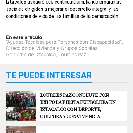
Iztacalco
aseguró que continuará ampliando programas
sociales dirigidos a mejorar el desarrollo integral y las
condiciones de vida de las familias de la demarcación
En este artículo
“Ayudas Técnicas para Personas con Discapacidad”
,
Dirección de Vivienda y Grupos Sociales
,
Gobierno de Iztacalco
,
Lourdes Paz
TE PUEDE INTERESAR
LOURDES PAZ CONCLUYE CON
ÉXITO LA FIESTA FUTBOLERA EN
IZTACALCO CON DEPORTE,
CULTURA Y CONVIVENCIA