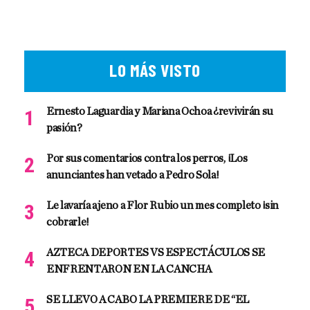
LO MÁS VISTO
Ernesto Laguardia y Mariana Ochoa ¿revivirán su
pasión?
Por sus comentarios contra los perros, ¡Los
anunciantes han vetado a Pedro Sola!
Le lavaría ajeno a Flor Rubio un mes completo ¡sin
cobrarle!
AZTECA DEPORTES VS ESPECTÁCULOS SE
ENFRENTARON EN LA CANCHA
SE LLEVO A CABO LA PREMIERE DE “EL