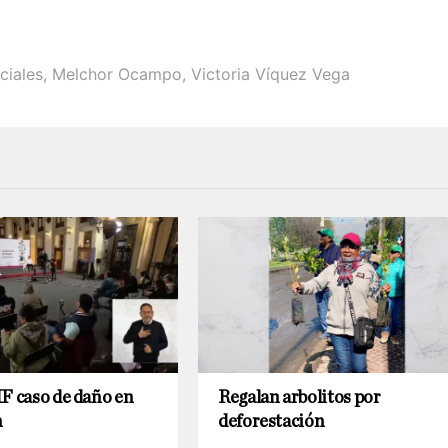
ciales
,
Melchor Ocampo
,
Victoria Víquez Vega
F caso de daño en
Regalan arbolitos por
n
deforestación