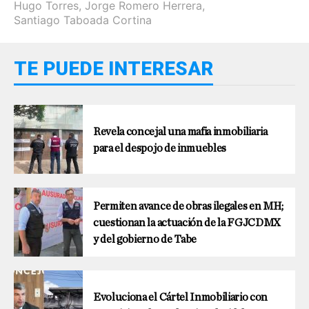
Hugo Torres
,
Jorge Romero Herrera
,
Santiago Taboada Cortina
TE PUEDE INTERESAR
Revela concejal una mafia inmobiliaria
para el despojo de inmuebles
Permiten avance de obras ilegales en MH;
cuestionan la actuación de la FGJCDMX
y del gobierno de Tabe
Evoluciona el Cártel Inmobiliario con