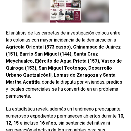
El análisis de las carpetas de investigación coloca entre
las colonias con mayor incidencia de la demarcación a
Agrícola Oriental (373 casos), Chinampac de Juárez
(151), Barrio San Miguel (144), Santa Cruz
Meyehualco, Ejército de Agua Prieta (157), Vasco de
Quiroga (153), San Miguel Teotongo, Desarrollo
Urbano Quetzalcóatl, Lomas de Zaragoza y Santa
Martha Acatitla
, donde la disputa por viviendas, predios
y locales comerciales se ha convertido en un problema
permanente.
La estadística revela además un fenómeno preocupante:
numerosos expedientes permanecen abiertos durante
10,
12, 15
e incluso
16
añ
o
s, sin sentencia definitiva ni
recuperación efectiva de los inmuebles para sus